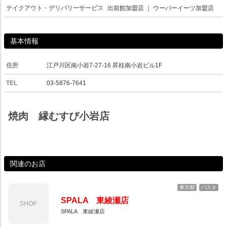
テイクアウト・デリバリーサービス
出前館加盟店
｜
ウーバーイーツ加盟店
基本情報
住所
江戸川区南小岩7-27-16 昇桂南小岩ビル1F
TEL
03-5876-7641
焼肉 縁むすび小岩店
関連のお店
東京都
パスタ
SPALA 東綾瀬店
SHOP
SPALA 東綾瀬店