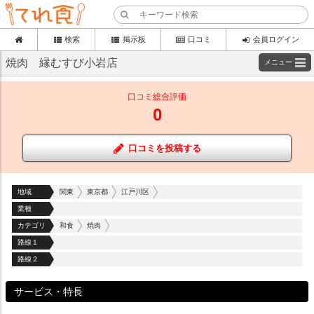
検索
掲示板
口コミ
会員ログイン
焼肉 縁むすび小岩店
メニュー
口コミ総合評価
0
口コミを投稿する
地域
関東
東京都
江戸川区
業種
カテゴリ
和食
焼肉
路線１
路線２
サービス・特長