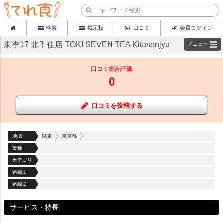
検索
掲示板
口コミ
会員ログイン
東季17 北千住店 TOKI SEVEN TEA Kitasenjyu
メニュー
口コミ総合評価
0
口コミを投稿する
地域
関東
東京都
業種
カテゴリ
路線１
路線２
サービス・特長