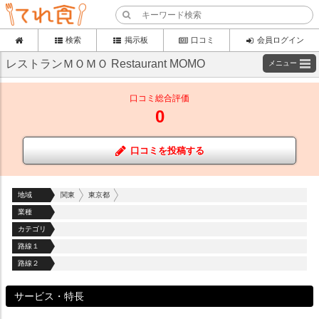
検索
掲示板
口コミ
会員ログイン
レストランＭＯＭＯ Restaurant MOMO
メニュー
口コミ総合評価
0
口コミを投稿する
地域
関東
東京都
業種
カテゴリ
路線１
路線２
サービス・特長