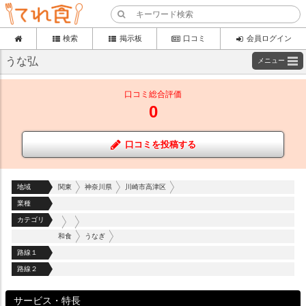
検索
掲示板
口コミ
会員ログイン
うな弘
メニュー
口コミ総合評価
0
口コミを投稿する
地域
関東
神奈川県
川崎市高津区
業種
カテゴリ
和食
うなぎ
路線１
路線２
サービス・特長