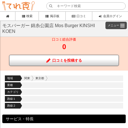
検索
掲示板
口コミ
会員ログイン
モスバーガー 錦糸公園店 Mos Burger KINSHI
メニュー
KOEN
口コミ総合評価
0
口コミを投稿する
地域
関東
東京都
業種
カテゴリ
路線１
路線２
サービス・特長