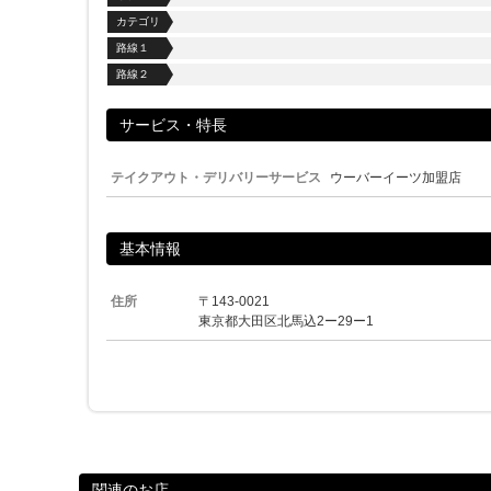
カテゴリ
路線１
路線２
サービス・特長
テイクアウト・デリバリーサービス
ウーバーイーツ加盟店
基本情報
住所
〒143-0021
東京都大田区北馬込2ー29ー1
関連のお店