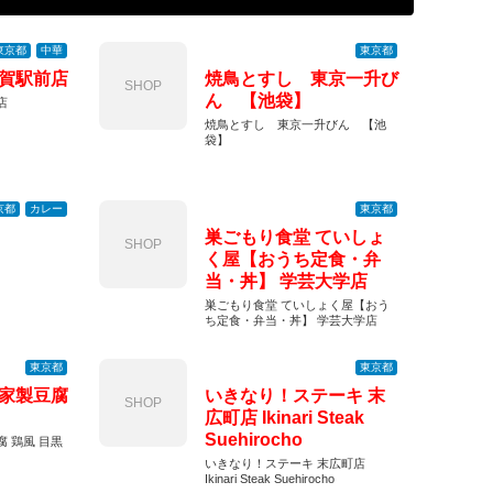
東京都
中華
東京都
賀駅前店
焼鳥とすし 東京一升び
SHOP
ん 【池袋】
店
焼鳥とすし 東京一升びん 【池
袋】
京都
カレー
東京都
巣ごもり食堂 ていしょ
SHOP
く屋【おうち定食・弁
当・丼】 学芸大学店
巣ごもり食堂 ていしょく屋【おう
ち定食・弁当・丼】 学芸大学店
東京都
東京都
家製豆腐
いきなり！ステーキ 末
SHOP
広町店 Ikinari Steak
Suehirocho
 鶏風 目黒
いきなり！ステーキ 末広町店
Ikinari Steak Suehirocho