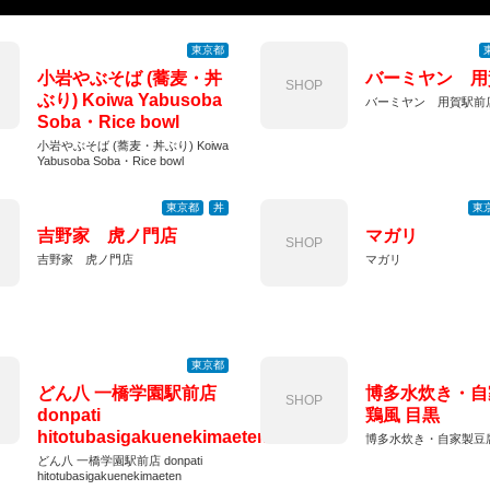
東京都
小岩やぶそば (蕎麦・丼
バーミヤン 用
SHOP
ぶり) Koiwa Yabusoba
バーミヤン 用賀駅前
Soba・Rice bowl
小岩やぶそば (蕎麦・丼ぶり) Koiwa
Yabusoba Soba・Rice bowl
東京都
丼
東
吉野家 虎ノ門店
マガリ
SHOP
吉野家 虎ノ門店
マガリ
東京都
どん八 一橋学園駅前店
博多水炊き・自
SHOP
donpati
鶏風 目黒
hitotubasigakuenekimaeten
博多水炊き・自家製豆腐
どん八 一橋学園駅前店 donpati
hitotubasigakuenekimaeten