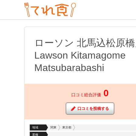
ローソン 北馬込松原橋
Lawson Kitamagome
Matsubarabashi
0
口コミ総合評価
口コミを投稿する
地域
関東
東京都
業種