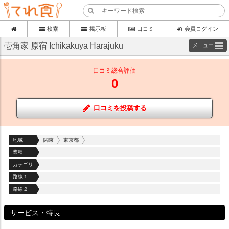
検索
掲示板
口コミ
会員ログイン
壱角家 原宿 Ichikakuya Harajuku
メニュー
口コミ総合評価
0
口コミを投稿する
地域
関東
東京都
業種
カテゴリ
路線１
路線２
サービス・特長