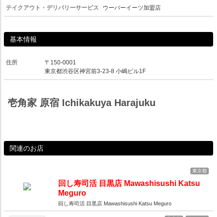
テイクアウト・デリバリーサービス
ウーバーイーツ加盟店
基本情報
住所
〒150-0001
東京都渋谷区神宮前3-23-8 小嶋ビル1F
壱角家 原宿 Ichikakuya Harajuku
関連のお店
東京都
回し寿司活 目黒店 Mawashisushi Katsu
Meguro
回し寿司活 目黒店 Mawashisushi Katsu Meguro