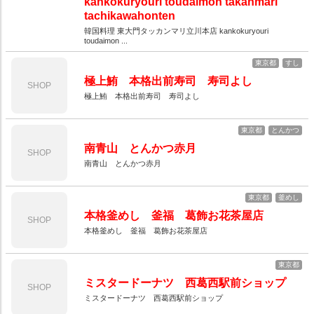
kankokuryouri toudaimon takanmari
tachikawahonten
韓国料理 東大門タッカンマリ立川本店 kankokuryouri
toudaimon ...
東京都
すし
極上鮪 本格出前寿司 寿司よし
SHOP
極上鮪 本格出前寿司 寿司よし
東京都
とんかつ
南青山 とんかつ赤月
SHOP
南青山 とんかつ赤月
東京都
釜めし
本格釜めし 釜福 葛飾お花茶屋店
SHOP
本格釜めし 釜福 葛飾お花茶屋店
東京都
ミスタードーナツ 西葛西駅前ショップ
SHOP
ミスタードーナツ 西葛西駅前ショップ