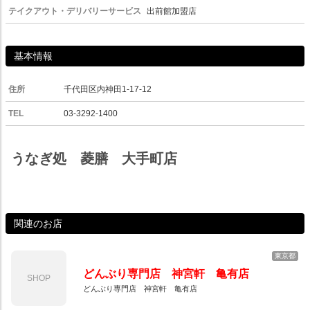
テイクアウト・デリバリーサービス
出前館加盟店
基本情報
住所
千代田区内神田1-17-12
TEL
03-3292-1400
うなぎ処 菱膳 大手町店
関連のお店
東京都
どんぶり専門店 神宮軒 亀有店
SHOP
どんぶり専門店 神宮軒 亀有店