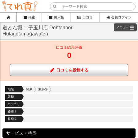
検索
掲示板
口コミ
会員ログイン
道とん堀 二子玉川店 Dohtonbori
メニュー
Hutagotamagawaten
口コミ総合評価
0
口コミを投稿する
地域
関東
東京都
業種
カテゴリ
路線１
路線２
サービス・特長