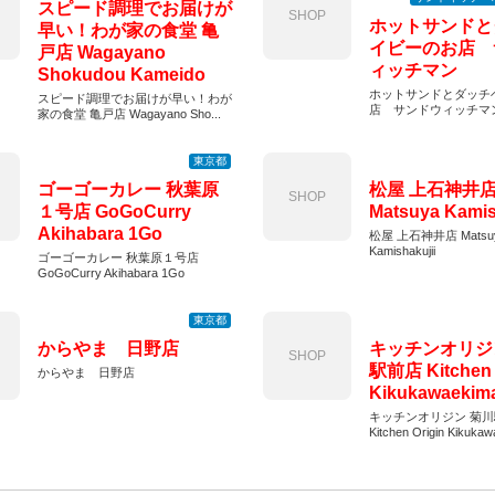
スピード調理でお届けが
SHOP
ホットサンドと
早い！わが家の食堂 亀
イビーのお店 
戸店 Wagayano
ィッチマン
Shokudou Kameido
ホットサンドとダッチ
スピード調理でお届けが早い！わが
店 サンドウィッチマ
家の食堂 亀戸店 Wagayano Sho...
東京都
ゴーゴーカレー 秋葉原
松屋 上石神井
SHOP
１号店 GoGoCurry
Matsuya Kamis
Akihabara 1Go
松屋 上石神井店 Matsu
Kamishakujii
ゴーゴーカレー 秋葉原１号店
GoGoCurry Akihabara 1Go
東京都
からやま 日野店
キッチンオリジ
SHOP
駅前店 Kitchen 
からやま 日野店
Kikukawaekim
キッチンオリジン 菊
Kitchen Origin Kikuka