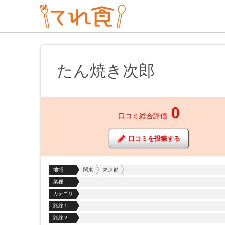
たん焼き次郎
0
口コミ総合評価
口コミを投稿する
地域
関東
東京都
業種
カテゴリ
路線１
路線２