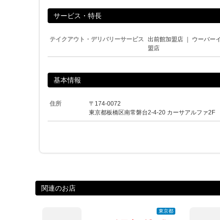
サービス・特長
テイクアウト・デリバリーサービス
出前館加盟店
｜
ウーバー
盟店
基本情報
住所
〒174-0072
東京都板橋区南常磐台2-4-20 カーサアルファ2F
関連のお店
東京都