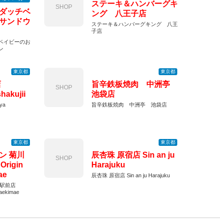
ステーキ＆ハンバーグキ
SHOP
ダッチベ
ング 八王子店
サンドウ
ステーキ＆ハンバーグキング 八王
子店
ベイビーのお
ン
東京都
東京都
店
旨辛鉄板焼肉 中洲亭
SHOP
hakujii
池袋店
ya
旨辛鉄板焼肉 中洲亭 池袋店
東京都
東京都
ン 菊川
辰杏珠 原宿店 Sin an ju
SHOP
Origin
Harajuku
ae
辰杏珠 原宿店 Sin an ju Harajuku
川駅前店
waekimae