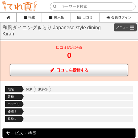
検索
掲示板
口コミ
会員ログイン
和風ダイニングきらり Japanese style dining
メニュー
Kirari
口コミ総合評価
0
口コミを投稿する
地域
関東
東京都
業種
カテゴリ
路線１
路線２
サービス・特長