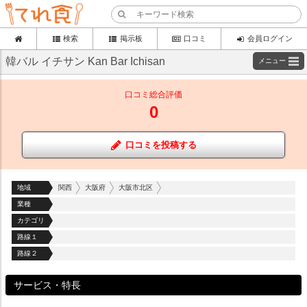
検索
掲示板
口コミ
会員ログイン
韓バル イチサン Kan Bar Ichisan
メニュー
口コミ総合評価
0
口コミを投稿する
地域
関西
大阪府
大阪市北区
業種
カテゴリ
路線１
路線２
サービス・特長