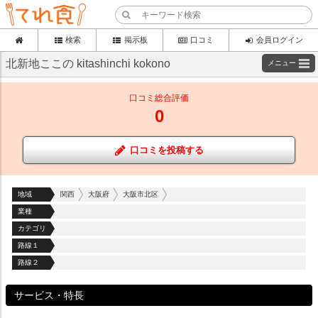
検索
掲示板
口コミ
会員ログイン
北新地ここの kitashinchi kokono
メニュー
口コミ総合評価
0
口コミを投稿する
地域
関西
大阪府
大阪市北区
業種
カテゴリ
路線１
路線２
サービス・特長