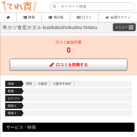
検索
掲示板
口コミ
会員ログイン
串カツ食堂ホタル kusikatushokudou hotaru
メニュー
口コミ総合評価
0
口コミを投稿する
地域
関西
大阪府
大阪市中央区
業種
カテゴリ
路線１
路線２
サービス・特長