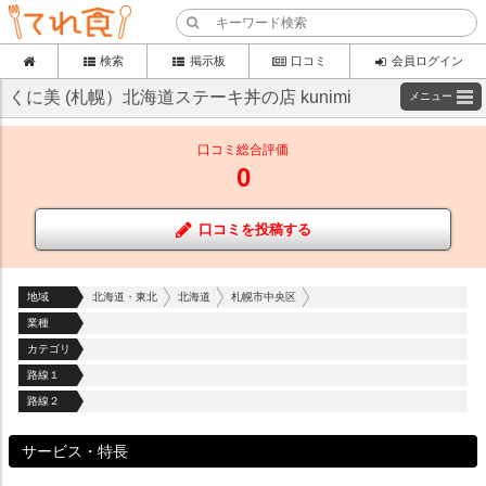
検索
掲示板
口コミ
会員ログイン
くに美 (札幌）北海道ステーキ丼の店 kunimi
メニュー
口コミ総合評価
0
口コミを投稿する
地域
北海道・東北
北海道
札幌市中央区
業種
カテゴリ
路線１
路線２
サービス・特長