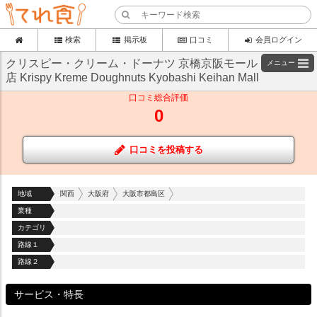
検索
掲示板
口コミ
会員ログイン
クリスピー・クリーム・ドーナツ 京橋京阪モール
メニュー
店 Krispy Kreme Doughnuts Kyobashi Keihan Mall
口コミ総合評価
0
口コミを投稿する
地域
関西
大阪府
大阪市都島区
業種
カテゴリ
路線１
路線２
サービス・特長