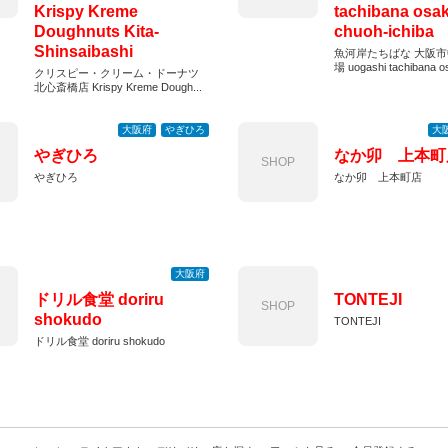
Krispy Kreme
tachibana osak
Doughnuts Kita-
chuoh-ichiba
Shinsaibashi
魚河岸たちばな 大阪
場 uogashi tachibana os
クリスピー・クリーム・ドーナツ
北心斎橋店 Krispy Kreme Dough...
大阪府
やぎひろ
大
やぎひろ
なか卯 上本町
SHOP
やぎひろ
なか卯 上本町店
大阪府
ドリル食堂 doriru
TONTEJI
SHOP
shokudo
TONTEJI
ドリル食堂 doriru shokudo