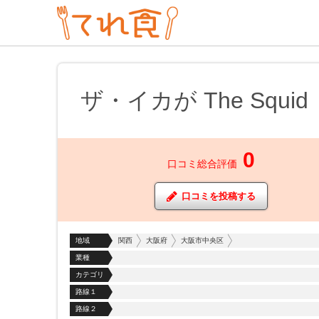
ザ・イカが The Squid
0
口コミ総合評価
口コミを投稿する
地域
関西
大阪府
大阪市中央区
業種
カテゴリ
路線１
路線２