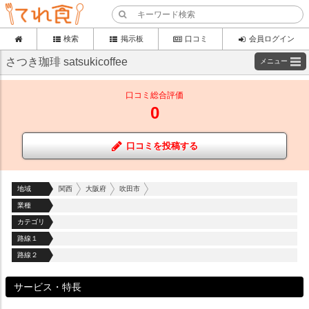
検索
掲示板
口コミ
会員ログイン
さつき珈琲 satsukicoffee
メニュー
口コミ総合評価
0
口コミを投稿する
地域
関西
大阪府
吹田市
業種
カテゴリ
路線１
路線２
サービス・特長