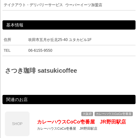
テイクアウト・デリバリーサービス
ウーバーイーツ加盟店
基本情報
住所
吹田市五月が丘北25-40 ユタカビル1F
TEL
06-6155-9550
さつき珈琲 satsukicoffee
関連のお店
大阪府
カレーハウスCoCo壱番屋
カレーハウスCoCo壱番屋 JR野田駅店
SHOP
カレーハウスCoCo壱番屋 JR野田駅店