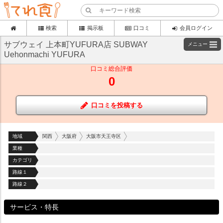
検索
掲示板
口コミ
会員ログイン
サブウェイ 上本町YUFURA店 SUBWAY
メニュー
Uehonmachi YUFURA
口コミ総合評価
0
口コミを投稿する
地域
関西
大阪府
大阪市天王寺区
業種
カテゴリ
路線１
路線２
サービス・特長