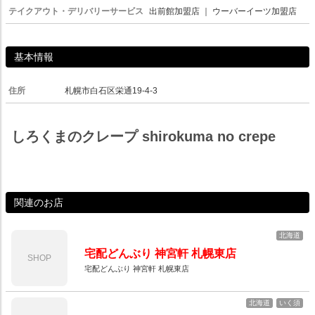
テイクアウト・デリバリーサービス
出前館加盟店
｜
ウーバーイーツ加盟店
基本情報
住所
札幌市白石区栄通19-4-3
しろくまのクレープ shirokuma no crepe
関連のお店
北海道
宅配どんぶり 神宮軒 札幌東店
SHOP
宅配どんぶり 神宮軒 札幌東店
北海道
いく須