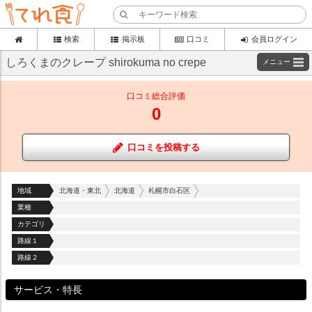
検索
掲示板
口コミ
会員ログイン
しろくまのクレープ shirokuma no crepe
メニュー
口コミ総合評価
0
口コミを投稿する
地域
北海道・東北
北海道
札幌市白石区
業種
カテゴリ
路線１
路線２
サービス・特長