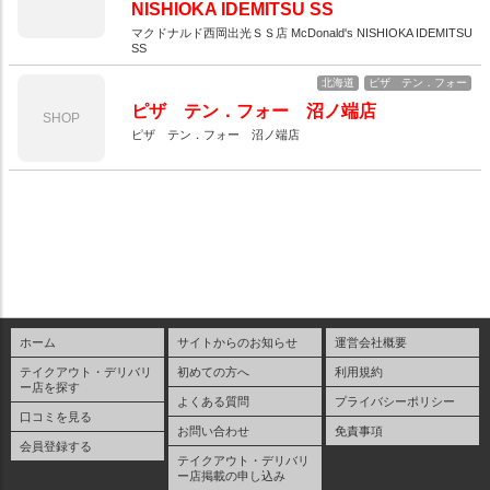
NISHIOKA IDEMITSU SS
マクドナルド西岡出光ＳＳ店 McDonald's NISHIOKA IDEMITSU
SS
北海道
ピザ テン．フォー
ピザ テン．フォー 沼ノ端店
SHOP
ピザ テン．フォー 沼ノ端店
ホーム
サイトからのお知らせ
運営会社概要
テイクアウト・デリバリ
初めての方へ
利用規約
ー店を探す
よくある質問
プライバシーポリシー
口コミを見る
お問い合わせ
免責事項
会員登録する
テイクアウト・デリバリ
ー店掲載の申し込み