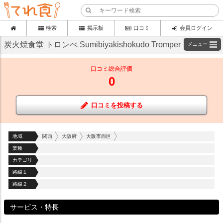
検索
掲示板
口コミ
会員ログイン
炭火焼食堂 トロンぺ Sumibiyakishokudo Tromper
メニュー
口コミ総合評価
0
口コミを投稿する
地域
関西
大阪府
大阪市西区
業種
カテゴリ
路線１
路線２
サービス・特長