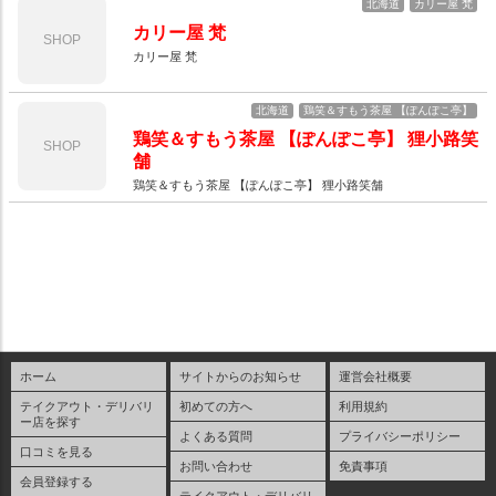
北海道
カリー屋 梵
カリー屋 梵
SHOP
カリー屋 梵
北海道
鶏笑＆すもう茶屋 【ぽんぽこ亭】
鶏笑＆すもう茶屋 【ぽんぽこ亭】 狸小路笑
SHOP
舗
鶏笑＆すもう茶屋 【ぽんぽこ亭】 狸小路笑舗
ホーム
サイトからのお知らせ
運営会社概要
テイクアウト・デリバリ
初めての方へ
利用規約
ー店を探す
よくある質問
プライバシーポリシー
口コミを見る
お問い合わせ
免責事項
会員登録する