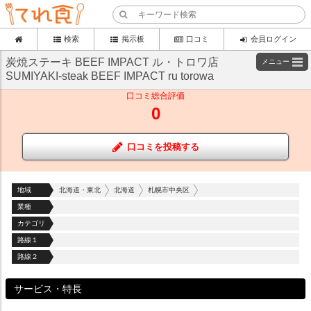
検索
掲示板
口コミ
会員ログイン
炭焼ステーキ BEEF IMPACT ル・トロワ店
メニュー
SUMIYAKI-steak BEEF IMPACT ru torowa
口コミ総合評価
0
口コミを投稿する
地域
北海道・東北
北海道
札幌市中央区
業種
カテゴリ
路線１
路線２
サービス・特長