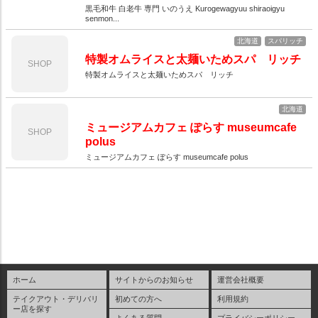
黒毛和牛 白老牛 専門 いのうえ Kurogewagyuu shiraoigyu
senmon...
北海道
スパリッチ
特製オムライスと太麺いためスパ リッチ
SHOP
特製オムライスと太麺いためスパ リッチ
北海道
ミュージアムカフェ ぽらす museumcafe
SHOP
polus
ミュージアムカフェ ぽらす museumcafe polus
ホーム
サイトからのお知らせ
運営会社概要
テイクアウト・デリバリ
初めての方へ
利用規約
ー店を探す