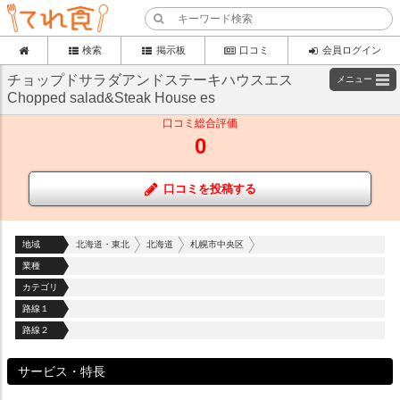
検索
掲示板
口コミ
会員ログイン
チョップドサラダアンドステーキハウスエス
メニュー
Chopped salad&Steak House es
口コミ総合評価
0
口コミを投稿する
地域
北海道・東北
北海道
札幌市中央区
業種
カテゴリ
路線１
路線２
サービス・特長