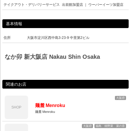
テイクアウト・デリバリーサービス
出前館加盟店
｜
ウーバーイーツ加盟店
基本情報
住所
大阪市淀川区西中島3-23-9 中里第2ビル
なか卯 新大阪店 Nakau Shin Osaka
関連のお店
大阪府
麺麓 Menroku
SHOP
麺麓 Menroku
大阪府
福島 焼野菜 菜の音