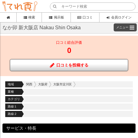
検索
掲示板
口コミ
会員ログイン
なか卯 新大阪店 Nakau Shin Osaka
メニュー
口コミ総合評価
0
口コミを投稿する
地域
関西
大阪府
大阪市淀川区
業種
カテゴリ
路線１
路線２
サービス・特長