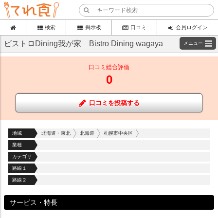
検索
掲示板
口コミ
会員ログイン
ビストロDining我が家 Bistro Dining wagaya
メニュー
口コミ総合評価
0
口コミを投稿する
地域
北海道・東北
北海道
札幌市中央区
業種
カテゴリ
路線１
路線２
サービス・特長