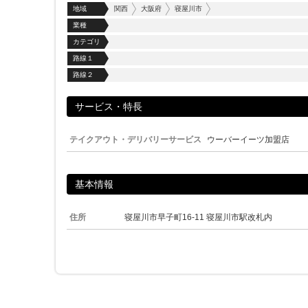
地域
関西
大阪府
寝屋川市
業種
カテゴリ
路線１
路線２
サービス・特長
テイクアウト・デリバリーサービス
ウーバーイーツ加盟店
基本情報
住所
寝屋川市早子町16-11 寝屋川市駅改札内