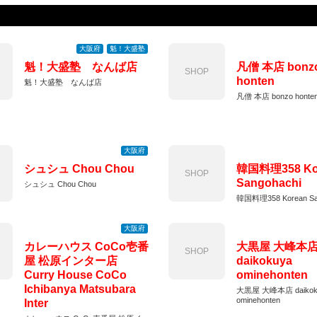
大阪府
魁！大盛塾
魁！大盛塾 なんば店
凡僧 本店 bonz
SHOP
honten
魁！大盛塾 なんば店
凡僧 本店 bonzo honte
大阪府
シュシュ Chou Chou
韓国料理358 Ko
SHOP
Sangohachi
シュシュ Chou Chou
韓国料理358 Korean Sa
大阪府
カレーハウス CoCo壱番
大黒屋 大峰本
SHOP
屋 松原インター店
daikokuya
Curry House CoCo
ominehonten
Ichibanya Matsubara
大黒屋 大峰本店 daikok
ominehonten
Inter