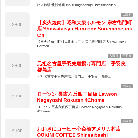
松永牧場 北新地店 matsunagabokujou kitashinchiten
大阪府
【炭火焼肉】昭和大衆ホルモン 宗右衛門町
SHOP
店 Showataisyu Hormone Souemonchou
ten
【炭火焼肉】昭和大衆ホルモン 宗右衛門町店 Showataisyu
Hormon...
大阪府
手羽良
元祖名古屋手羽先唐揚げ専門店 手羽良
SHOP
都島店
元祖名古屋手羽先唐揚げ専門店 手羽良 都島店
大阪府
ローソン 長吉六反四丁目店 Lawson
SHOP
Nagayoshi Rokutan 4Chome
ローソン 長吉六反四丁目店 Lawson Nagayoshi Rokutan
4Chome
大阪府
おおきにコーヒー心斎橋アメリカ村店
SHOP
OOKINI COFFEE Shinsaibashi