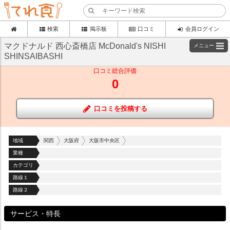
検索
掲示板
口コミ
会員ログイン
マクドナルド 西心斎橋店 McDonald's NISHI
メニュー
SHINSAIBASHI
口コミ総合評価
0
口コミを投稿する
地域
関西
大阪府
大阪市中央区
業種
カテゴリ
路線１
路線２
サービス・特長