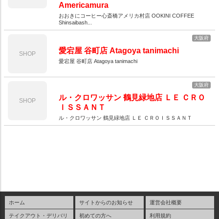
Americamura
おおきにコーヒー心斎橋アメリカ村店 OOKINI COFFEE
Shinsaibash...
大阪府
愛宕屋 谷町店 Atagoya tanimachi
SHOP
愛宕屋 谷町店 Atagoya tanimachi
大阪府
ル・クロワッサン 鶴見緑地店 ＬＥ ＣＲＯ
SHOP
ＩＳＳＡＮＴ
ル・クロワッサン 鶴見緑地店 ＬＥ ＣＲＯＩＳＳＡＮＴ
ホーム
サイトからのお知らせ
運営会社概要
テイクアウト・デリバリ
初めての方へ
利用規約