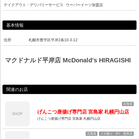
テイクアウト・デリバリーサービス
ウーバーイーツ加盟店
基本情報
住所
札幌市豊平区平岸2条10-3-12
マクドナルド平岸店 McDonald's HIRAGISHI
関連のお店
北海道
げんこつ唐揚げ専門店 宮島家 札幌円山店
SHOP
げんこつ唐揚げ専門店 宮島家 札幌円山店
北海道
メガ盛り BY 恵美須