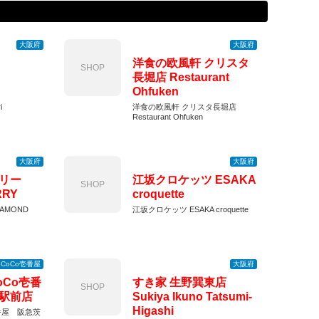
大阪府
大阪府
洋食の欧風軒 クリスタ
SHOP
長堀店 Restaurant
Ohfuken
i
洋食の欧風軒 クリスタ長堀店
Restaurant Ohfuken
大阪府
大阪府
リー
江坂クロケッツ ESAKA
SHOP
RRY
croquette
AMOND
江坂クロケッツ ESAKA croquette
CoCo壱番屋
大阪府
oCo壱番
すき家 生野巽東店
SHOP
駅前店
Sukiya Ikuno Tatsumi-
Higashi
番屋 阪急茨