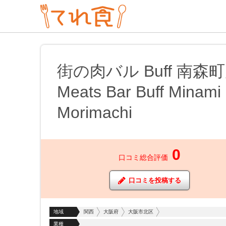
街の肉バル Buff 南森
Meats Bar Buff Minami
Morimachi
0
口コミ総合評価
口コミを投稿する
地域
関西
大阪府
大阪市北区
業種