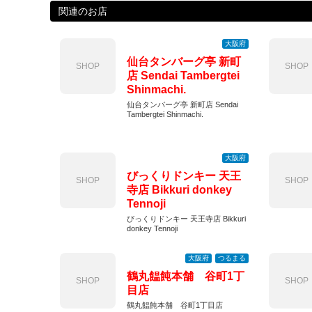
関連のお店
大阪府
仙台タンバーグ亭 新町
SHOP
SHOP
店 Sendai Tambergtei
Shinmachi.
仙台タンバーグ亭 新町店 Sendai
Tambergtei Shinmachi.
大阪府
びっくりドンキー 天王
SHOP
SHOP
寺店 Bikkuri donkey
Tennoji
びっくりドンキー 天王寺店 Bikkuri
donkey Tennoji
大阪府
つるまる
鶴丸饂飩本舗 谷町1丁
SHOP
SHOP
目店
鶴丸饂飩本舗 谷町1丁目店