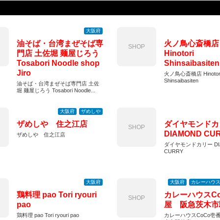
大阪府
油そば・台湾まぜそば専
火ノ鳥心斎橋店
SHOP
門店 土佐堀 麺屋じろう
Hinotori
Tosabori Noodle shop
Shinsaibasiten
Jiro
火ノ鳥心斎橋店 Hinotor
Shinsaibasiten
油そば・台湾まぜそば専門店 土佐
堀 麺屋じろう Tosabori Noodle...
大阪府
ザめしや
ザめしや 住之江店
ダイヤモンドカ
SHOP
DIAMOND CU
ザめしや 住之江店
ダイヤモンドカリー DI
CURRY
大阪府
大阪府
カレーハウス
鶏料理 pao Tori ryouri
カレーハウスC
SHOP
pao
屋 阪急茨木市
鶏料理 pao Tori ryouri pao
カレーハウスCoCo壱