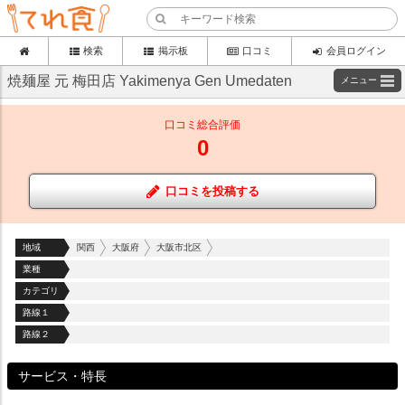
検索
掲示板
口コミ
会員ログイン
焼麺屋 元 梅田店 Yakimenya Gen Umedaten
メニュー
口コミ総合評価
0
口コミを投稿する
地域
関西
大阪府
大阪市北区
業種
カテゴリ
路線１
路線２
サービス・特長