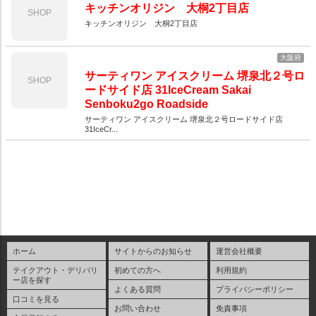
キッチンオリジン 大桐2丁目店
SHOP
キッチンオリジン 大桐2丁目店
大阪府
サーティワン アイスクリーム 堺泉北２号ロ
SHOP
ードサイド店 31IceCream Sakai
Senboku2go Roadside
サーティワン アイスクリーム 堺泉北２号ロードサイド店
31IceCr...
ホーム
サイトからのお知らせ
運営会社概要
テイクアウト・デリバリ
初めての方へ
利用規約
ー店を探す
よくある質問
プライバシーポリシー
口コミを見る
お問い合わせ
免責事項