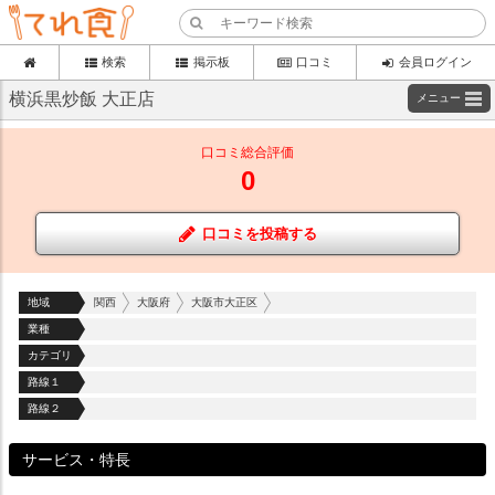
検索
掲示板
口コミ
会員ログイン
横浜黒炒飯 大正店
メニュー
口コミ総合評価
0
口コミを投稿する
地域
関西
大阪府
大阪市大正区
業種
カテゴリ
路線１
路線２
サービス・特長