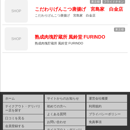
東京都
フライドチキン
こだわりげんこつ唐揚げ 宮島家 白金店
SHOP
こだわりげんこつ唐揚げ 宮島家 白金店
東京都
熟成肉塊貯蔵所 風鈴堂 FURINDO
SHOP
熟成肉塊貯蔵所 風鈴堂 FURINDO
ホーム
サイトからのお知らせ
運営会社概要
テイクアウト・デリバリ
初めての方へ
利用規約
ー店を探す
よくある質問
プライバシーポリシー
口コミを見る
お問い合わせ
免責事項
会員登録する
テイクアウト・デリバリ