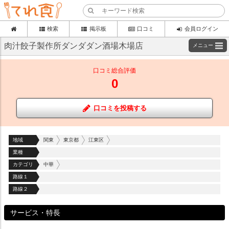
検索
掲示板
口コミ
会員ログイン
肉汁餃子製作所ダンダダン酒場木場店
メニュー
口コミ総合評価
0
口コミを投稿する
地域
関東
東京都
江東区
業種
カテゴリ
中華
路線１
路線２
サービス・特長