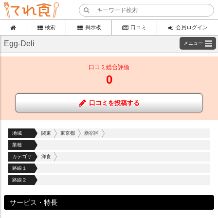
検索
掲示板
口コミ
会員ログイン
Egg-Deli
メニュー
口コミ総合評価
0
口コミを投稿する
地域
関東
東京都
新宿区
業種
カテゴリ
洋食
路線１
路線２
サービス・特長