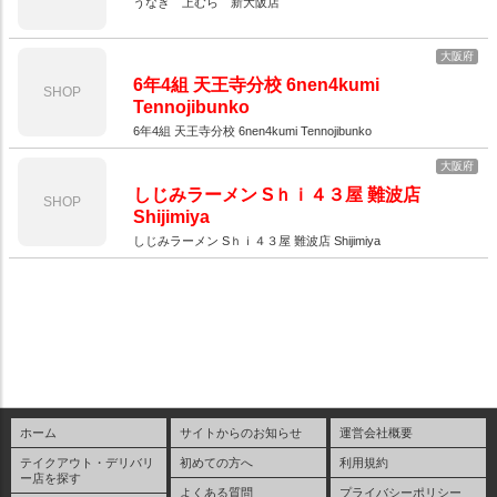
うなぎ 上むら 新大阪店
大阪府
6年4組 天王寺分校 6nen4kumi
SHOP
Tennojibunko
6年4組 天王寺分校 6nen4kumi Tennojibunko
大阪府
しじみラーメン Sｈｉ４３屋 難波店
SHOP
Shijimiya
しじみラーメン Sｈｉ４３屋 難波店 Shijimiya
ホーム
サイトからのお知らせ
運営会社概要
テイクアウト・デリバリ
初めての方へ
利用規約
ー店を探す
よくある質問
プライバシーポリシー