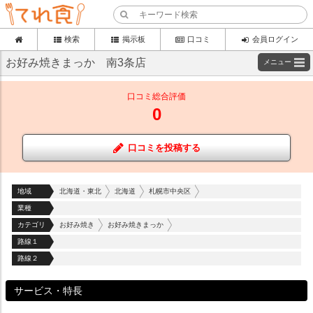
検索
掲示板
口コミ
会員ログイン
お好み焼きまっか 南3条店
メニュー
口コミ総合評価
0
口コミを投稿する
地域
北海道・東北
北海道
札幌市中央区
業種
カテゴリ
お好み焼き
お好み焼きまっか
路線１
路線２
サービス・特長