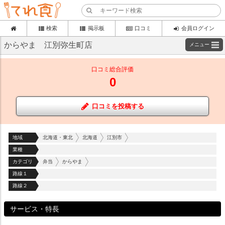
検索
掲示板
口コミ
会員ログイン
からやま 江別弥生町店
メニュー
口コミ総合評価
0
口コミを投稿する
地域
北海道・東北
北海道
江別市
業種
カテゴリ
弁当
からやま
路線１
路線２
サービス・特長