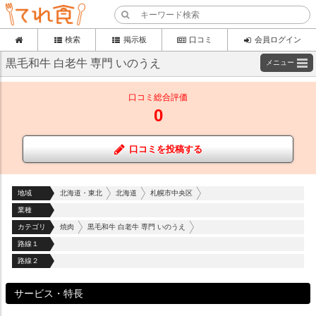
検索
掲示板
口コミ
会員ログイン
黒毛和牛 白老牛 専門 いのうえ
メニュー
口コミ総合評価
0
口コミを投稿する
地域
北海道・東北
北海道
札幌市中央区
業種
カテゴリ
焼肉
黒毛和牛 白老牛 専門 いのうえ
路線１
路線２
サービス・特長