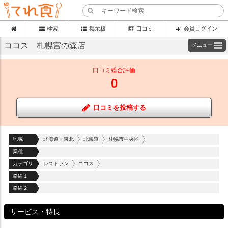
検索
掲示板
口コミ
会員ログイン
ココス 札幌宮の森店
メニュー
口コミ総合評価
0
口コミを投稿する
地域
北海道・東北
北海道
札幌市中央区
業種
カテゴリ
レストラン
ココス
路線１
路線２
サービス・特長