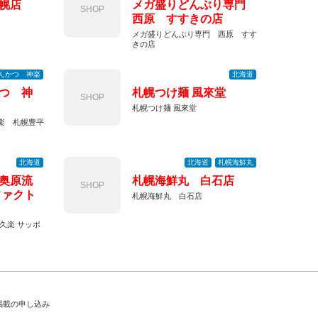
幌店
メガ盛りどんぶり専門
SHOP
西原 すすきの店
メガ盛りどんぶり専門 西原 すす
きの店
んかつ 神楽
北海道
つ 神
札幌つけ麺 風來堂
SHOP
札幌つけ麺 風來堂
楽 札幌豊平
北海道
北海道
札幌海鮮丸
奥原流
札幌海鮮丸 白石店
SHOP
ファクト
札幌海鮮丸 白石店
久楽 サッポ
掲載の申し込み