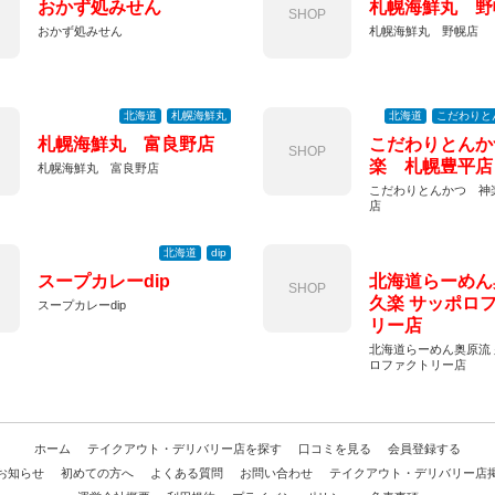
おかず処みせん
札幌海鮮丸 野
SHOP
おかず処みせん
札幌海鮮丸 野幌店
北海道
札幌海鮮丸
北海道
こだわりと
札幌海鮮丸 富良野店
こだわりとんか
SHOP
楽 札幌豊平店
札幌海鮮丸 富良野店
こだわりとんかつ 神
店
北海道
dip
スープカレーdip
北海道らーめん
SHOP
久楽 サッポロ
スープカレーdip
リー店
北海道らーめん奥原流 
ロファクトリー店
ホーム
テイクアウト・デリバリー店を探す
口コミを見る
会員登録する
お知らせ
初めての方へ
よくある質問
お問い合わせ
テイクアウト・デリバリー店