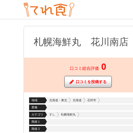
札幌海鮮丸 花川南店
0
口コミ総合評価
口コミを投稿する
地域
北海道・東北
北海道
石狩市
業種
カテゴリ
すし
札幌海鮮丸
路線１
路線２