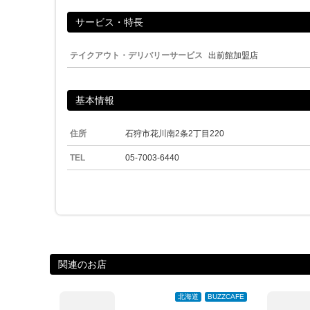
サービス・特長
テイクアウト・デリバリーサービス
出前館加盟店
基本情報
住所
石狩市花川南2条2丁目220
TEL
05-7003-6440
関連のお店
北海道
BUZZCAFE