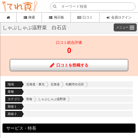
検索
掲示板
口コミ
会員ログイン
しゃぶしゃぶ温野菜 白石店
メニュー
口コミ総合評価
0
口コミを投稿する
地域
北海道・東北
北海道
札幌市白石区
業種
カテゴリ
和食
しゃぶしゃぶ温野菜
路線１
路線２
サービス・特長