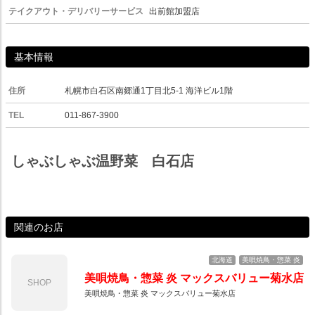
テイクアウト・デリバリーサービス
出前館加盟店
基本情報
住所
札幌市白石区南郷通1丁目北5-1 海洋ビル1階
TEL
011-867-3900
しゃぶしゃぶ温野菜 白石店
関連のお店
北海道
美唄焼鳥・惣菜 炎
美唄焼鳥・惣菜 炎 マックスバリュー菊水店
SHOP
美唄焼鳥・惣菜 炎 マックスバリュー菊水店