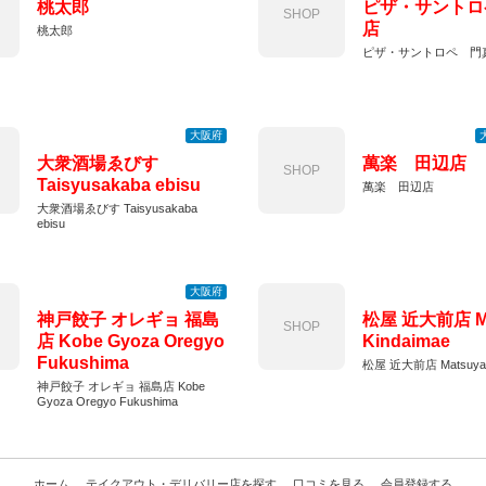
桃太郎
ピザ・サントロ
SHOP
店
桃太郎
ピザ・サントロペ 門
大阪府
大衆酒場ゑびす
萬楽 田辺店
SHOP
Taisyusakaba ebisu
萬楽 田辺店
大衆酒場ゑびす Taisyusakaba
ebisu
大阪府
神戸餃子 オレギョ 福島
松屋 近大前店 Ma
SHOP
店 Kobe Gyoza Oregyo
Kindaimae
Fukushima
松屋 近大前店 Matsuya K
神戸餃子 オレギョ 福島店 Kobe
Gyoza Oregyo Fukushima
ホーム
テイクアウト・デリバリー店を探す
口コミを見る
会員登録する