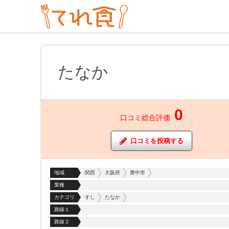
たなか
0
口コミ総合評価
口コミを投稿する
地域
関西
大阪府
豊中市
業種
カテゴリ
すし
たなか
路線１
路線２