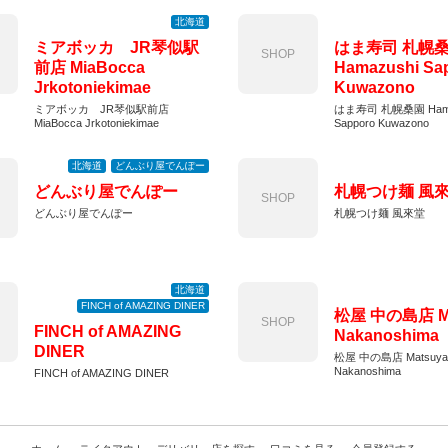
北海道
ミアボッカ JR琴似駅
はま寿司 札幌
SHOP
前店 MiaBocca
Hamazushi Sa
Jrkotoniekimae
Kuwazono
ミアボッカ JR琴似駅前店
はま寿司 札幌桑園 Hama
MiaBocca Jrkotoniekimae
Sapporo Kuwazono
北海道
どんぶり屋でんぽー
どんぶり屋でんぽー
札幌つけ麺 風
SHOP
どんぶり屋でんぽー
札幌つけ麺 風來堂
北海道
FINCH of AMAZING DINER
松屋 中の島店 Ma
SHOP
FINCH of AMAZING
Nakanoshima
DINER
松屋 中の島店 Matsuya
Nakanoshima
FINCH of AMAZING DINER