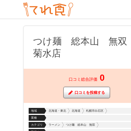
つけ麺 総本山 無
菊水店
0
口コミ総合評価
口コミを投稿する
地域
北海道・東北
北海道
札幌市白石区
業種
カテゴリ
ラーメン
つけ麺 総本山 無双