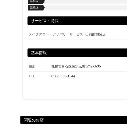
路線１
路線２
サービス・特長
テイクアウト・デリバリーサービス
出前館加盟店
基本情報
住所
札幌市白石区菊水元町5条2-3-35
TEL
050-5533-1144
関連のお店