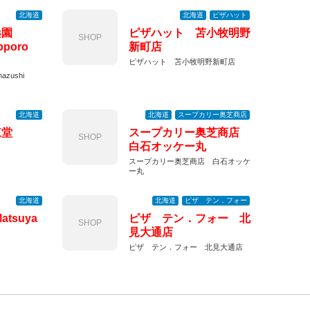
北海道
北海道
ピザハット
桑園
ピザハット 苫小牧明野
SHOP
pporo
新町店
ピザハット 苫小牧明野新町店
zushi
北海道
北海道
スープカリー奥芝商店
來堂
スープカリー奥芝商店
SHOP
白石オッケー丸
スープカリー奥芝商店 白石オッケ
ー丸
北海道
北海道
ピザ テン．フォー
tsuya
ピザ テン．フォー 北
SHOP
見大通店
ピザ テン．フォー 北見大通店