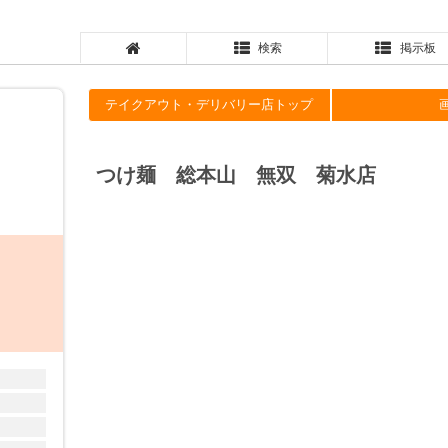
検索
掲示板
テイクアウト・デリバリー店トップ
双
つけ麺 総本山 無双 菊水店