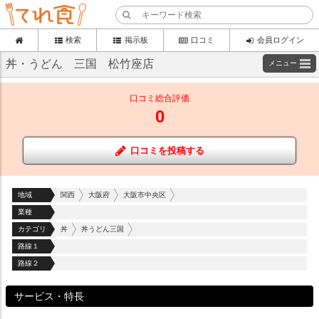
検索
掲示板
口コミ
会員ログイン
丼・うどん 三国 松竹座店
メニュー
口コミ総合評価
0
口コミを投稿する
地域
関西
大阪府
大阪市中央区
業種
カテゴリ
丼
丼うどん三国
路線１
路線２
サービス・特長