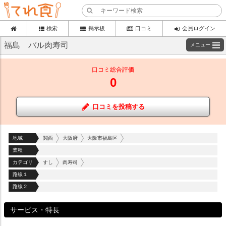
検索
掲示板
口コミ
会員ログイン
福島 バル肉寿司
メニュー
口コミ総合評価
0
口コミを投稿する
地域
関西
大阪府
大阪市福島区
業種
カテゴリ
すし
肉寿司
路線１
路線２
サービス・特長