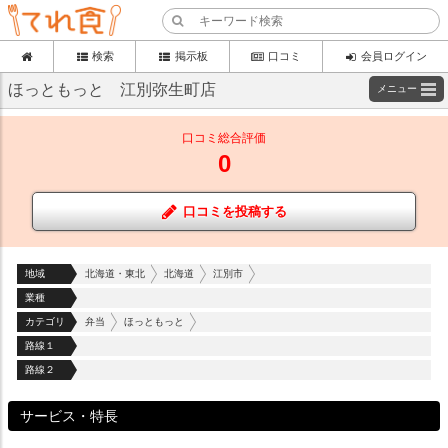
検索
掲示板
口コミ
会員ログイン
ほっともっと 江別弥生町店
メニュー
口コミ総合評価
0
口コミを投稿する
地域
北海道・東北
北海道
江別市
業種
カテゴリ
弁当
ほっともっと
路線１
路線２
サービス・特長