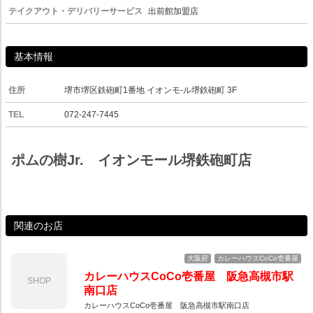
テイクアウト・デリバリーサービス
出前館加盟店
基本情報
住所
堺市堺区鉄砲町1番地 イオンモ-ル堺鉄砲町 3F
TEL
072-247-7445
ポムの樹Jr. イオンモール堺鉄砲町店
関連のお店
大阪府
カレーハウスCoCo壱番屋
カレーハウスCoCo壱番屋 阪急高槻市駅
SHOP
南口店
カレーハウスCoCo壱番屋 阪急高槻市駅南口店