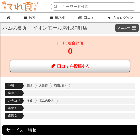
検索
掲示板
口コミ
会員ログイン
ポムの樹Jr. イオンモール堺鉄砲町店
メニュー
口コミ総合評価
0
口コミを投稿する
地域
関西
大阪府
堺市堺区
業種
カテゴリ
洋食
ポムの樹Jr.
路線１
路線２
サービス・特長