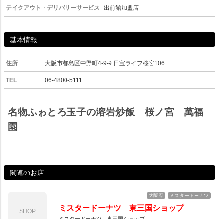
テイクアウト・デリバリーサービス
出前館加盟店
基本情報
住所
大阪市都島区中野町4-9-9 日宝ライフ桜宮106
TEL
06-4800-5111
名物ふゎとろ玉子の溶岩炒飯 桜ノ宮 萬福
園
関連のお店
大阪府
ミスタードーナツ
ミスタードーナツ 東三国ショップ
SHOP
ミスタードーナツ 東三国ショップ