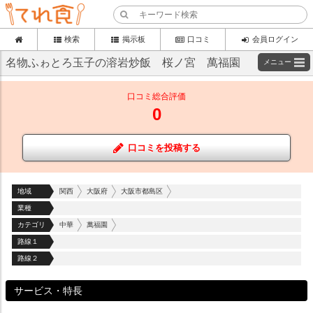
検索
掲示板
口コミ
会員ログイン
名物ふゎとろ玉子の溶岩炒飯 桜ノ宮 萬福園
メニュー
口コミ総合評価
0
口コミを投稿する
地域
関西
大阪府
大阪市都島区
業種
カテゴリ
中華
萬福園
路線１
路線２
サービス・特長