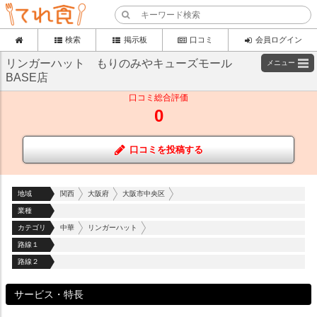
検索
掲示板
口コミ
会員ログイン
リンガーハット もりのみやキューズモール
メニュー
BASE店
口コミ総合評価
0
口コミを投稿する
地域
関西
大阪府
大阪市中央区
業種
カテゴリ
中華
リンガーハット
路線１
路線２
サービス・特長