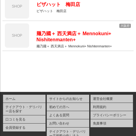
ピザハット 梅田店
SHOP
ピザハット 梅田店
大阪府
麺乃國＋ 西天満店＋ Mennokuni+
SHOP
Nishitenmanten+
麺乃國＋ 西天満店＋ Mennokuni+ Nishitenmanten+
ホーム
サイトからのお知らせ
運営会社概要
テイクアウト・デリバリ
初めての方へ
利用規約
ー店を探す
よくある質問
プライバシーポリシー
口コミを見る
お問い合わせ
免責事項
会員登録する
テイクアウト・デリバリ
ー店掲載の申し込み