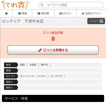
検索
掲示板
口コミ
会員ログイン
ロッテリア 千里中央店
メニュー
口コミ総合評価
0
口コミを投稿する
地域
関西
大阪府
豊中市
業種
カテゴリ
サンドイッチ・バーガー
ロッテリア
路線１
路線２
サービス・特長